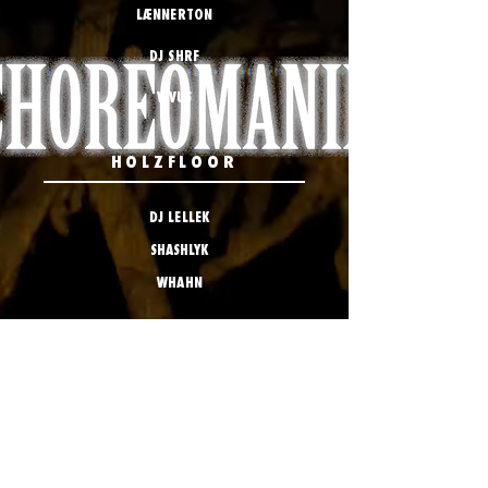
LÆNNERTON
DJ SHRF
VIVUS
HOLZFLOOR
DJ LELLEK
SHASHLYK
WHAHN
CHOREOMANIE
LAUT KLUB
Hamburger Str. 36
SAMSTAG
38114 Braunschweig
05.04.2025
23:59
+18​​​​​